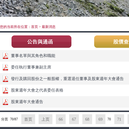
您的当前所在位置：首页 > 最新消息
董事名單與其角色和職能
委任執行董事兼副主席
發行及購回股份之一般股權，重選退任董事及股東週年大會通告
股東週年大會之代表委任表格
股東週年大會通告
分页
70/87
首页
上页
66
67
68
69
70
71