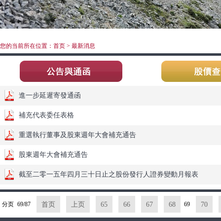
您的当前所在位置：首页 > 最新消息
進一步延遲寄發通函
補充代表委任表格
重選執行董事及股東週年大會補充通告
股東週年大會補充通告
截至二零一五年四月三十日止之股份發行人證券變動月報表
分页
69/87
首页
上页
65
66
67
68
69
70