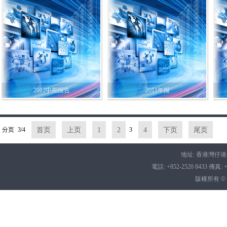
2012中期报告
2011年报
分页
3/4
首页
上页
1
2
3
4
下页
尾页
地址: 香港灣仔港灣
電話: +852-2520 8433 傳真: +8
版權所有 ©